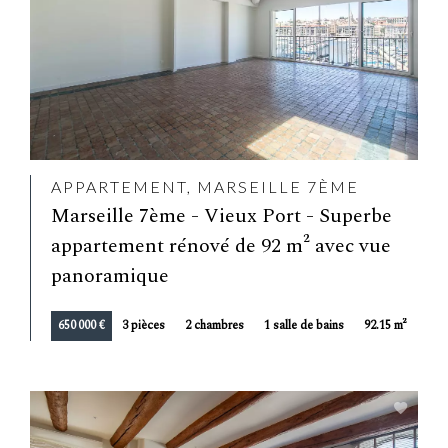
APPARTEMENT, MARSEILLE 7ÈME
Marseille 7ème - Vieux Port - Superbe
appartement rénové de 92 m² avec vue
panoramique
650 000 €
3 pièces
2 chambres
1 salle de bains
92.15 m²