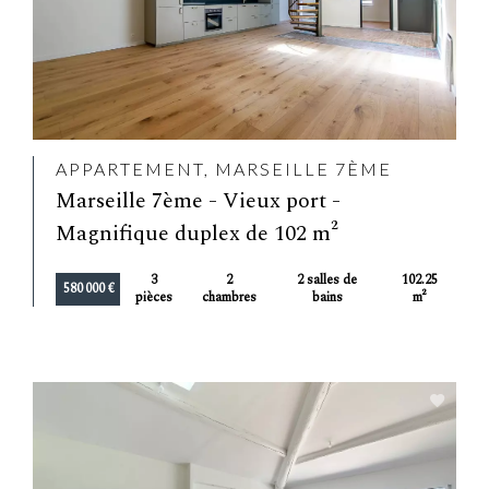
APPARTEMENT, MARSEILLE 7ÈME
Marseille 7ème - Vieux port -
Magnifique duplex de 102 m²
3
2
2 salles de
102.25
580 000 €
pièces
chambres
bains
m²