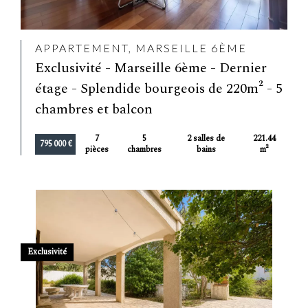
APPARTEMENT, MARSEILLE 6ÈME
Exclusivité - Marseille 6ème - Dernier
étage - Splendide bourgeois de 220m² - 5
chambres et balcon
7
5
2 salles de
221.44
795 000 €
pièces
chambres
bains
m²
Exclusivité