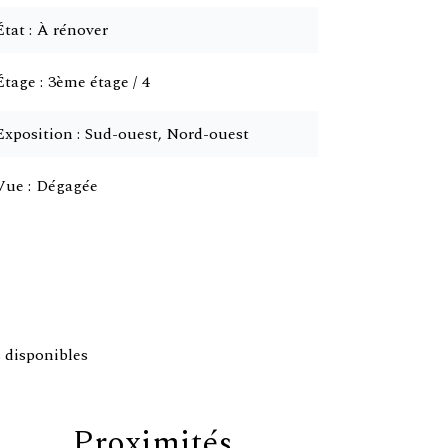
État
À rénover
Étage
3ème étage / 4
Exposition
Sud-ouest, Nord-ouest
Vue
Dégagée
 disponibles
Proximités