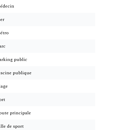
édecin
er
étro
arc
arking public
iscine publique
lage
ort
oute principale
lle de sport