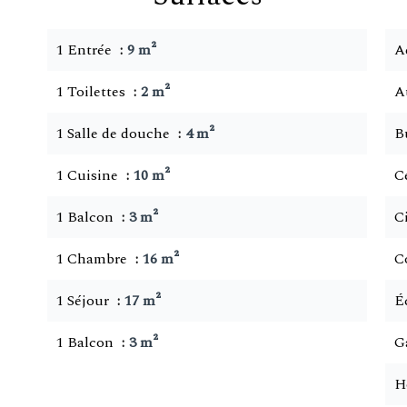
1 Entrée
9 m²
A
1 Toilettes
2 m²
A
1 Salle de douche
4 m²
B
1 Cuisine
10 m²
Ce
1 Balcon
3 m²
C
1 Chambre
16 m²
C
1 Séjour
17 m²
É
1 Balcon
3 m²
G
H