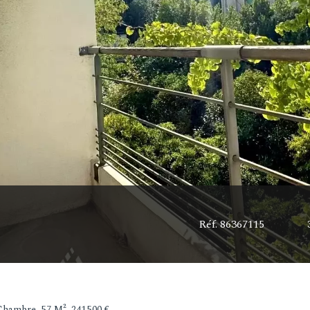
Réf. 86367115
hambre, 57 M², 241 500 €