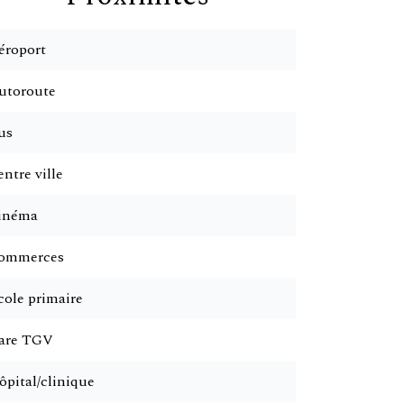
éroport
utoroute
us
ntre ville
inéma
ommerces
cole primaire
are TGV
ôpital/clinique