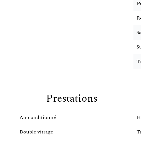
P
R
Sa
S
T
Prestations
Air conditionné
H
Double vitrage
T