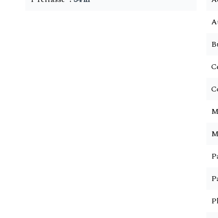
A
B
Ce
C
M
M
P
P
P