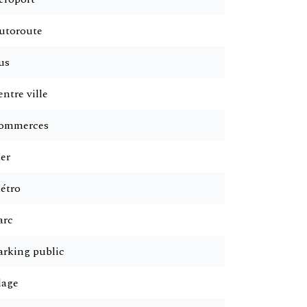
utoroute
us
ntre ville
ommerces
er
étro
arc
arking public
lage