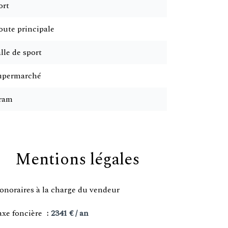
ort
oute principale
lle de sport
upermarché
ram
Mentions légales
onoraires à la charge du vendeur
axe foncière
2341 € / an