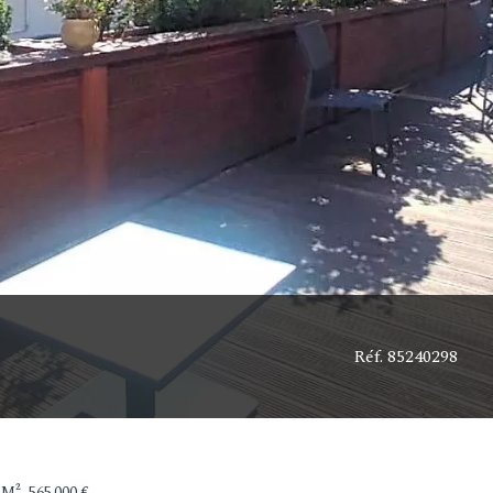
Réf. 85240298
M², 565 000 €